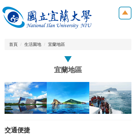
跳
到
主
要
內
容
區
首頁
生活園地
宜蘭地區
宜蘭地區
交通便捷