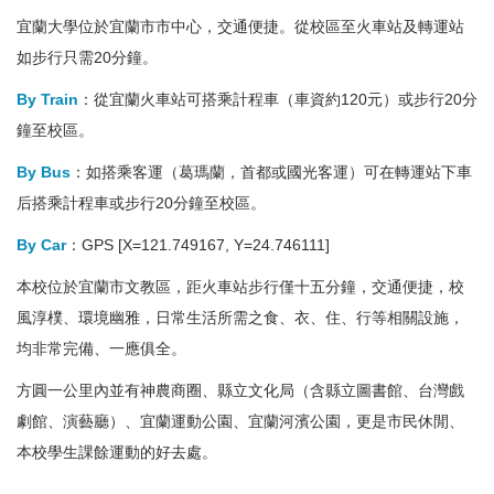
宜蘭大學位於宜蘭市市中心，交通便捷。從校區至火車站及轉運站
如步行只需20分鐘。
By Train
：從宜蘭火車站可搭乘計程車（車資約120元）或步行20分
鐘至校區。
By Bus
：如搭乘客運（葛瑪蘭，首都或國光客運）可在轉運站下車
后搭乘計程車或步行20分鐘至校區。
By Car
：GPS [X=121.749167, Y=24.746111]
本校位於宜蘭市文教區，距火車站步行僅十五分鐘，交通便捷，校
風淳樸、環境幽雅，日常生活所需之食、衣、住、行等相關設施，
均非常完備、一應俱全。
方圓一公里內並有神農商圈、縣立文化局（含縣立圖書館、台灣戲
劇館、演藝廳）、宜蘭運動公園、宜蘭河濱公園，更是市民休閒、
本校學生課餘運動的好去處。